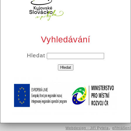
Vyhledávání
Hledat
,
Webdesign - Jiří Pytela
přihlášení