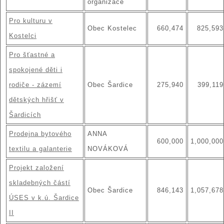
organizace
Pro kulturu v
Obec Kostelec
660,474
825,593
Kostelci
Pro šťastné a
spokojené děti i
rodiče - zázemí
Obec Šardice
275,940
399,119
dětských hřišť v
Šardicích
Prodejna bytového
ANNA
600,000
1,000,000
textilu a galanterie
NOVÁKOVÁ
Projekt založení
skladebných částí
Obec Šardice
846,143
1,057,678
ÚSES v k.ú. Šardice
II