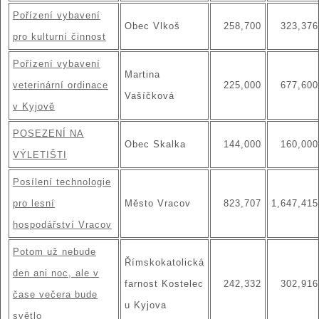
Pořízení vybavení
Obec Vlkoš
258,700
323,376
pro kulturní činnost
Pořízení vybavení
Martina
veterinární ordinace
225,000
677,600
Vašíčková
v Kyjově
POSEZENÍ NA
Obec Skalka
144,000
160,000
VÝLETIŠTI
Posílení technologie
pro lesní
Město Vracov
823,707
1,647,415
hospodářství Vracov
Potom už nebude
Římskokatolická
den ani noc, ale v
farnost Kostelec
242,332
302,916
čase večera bude
u Kyjova
světlo