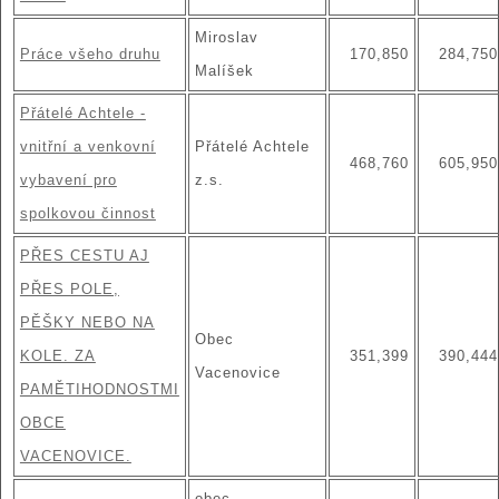
Miroslav
Práce všeho druhu
170,850
284,750
Malíšek
Přátelé Achtele -
vnitřní a venkovní
Přátelé Achtele
468,760
605,950
vybavení pro
z.s.
spolkovou činnost
PŘES CESTU AJ
PŘES POLE,
PĚŠKY NEBO NA
Obec
KOLE. ZA
351,399
390,444
Vacenovice
PAMĚTIHODNOSTMI
OBCE
VACENOVICE.
obec