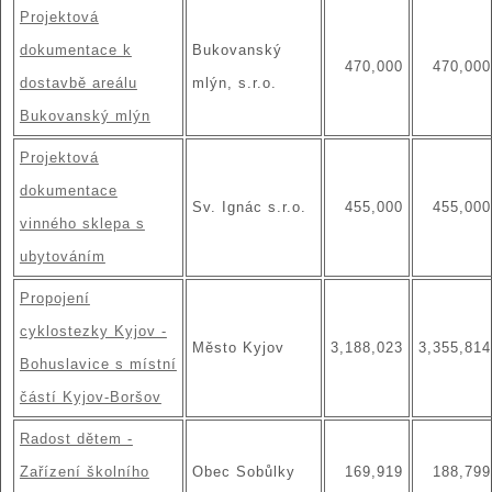
Projektová
dokumentace k
Bukovanský
470,000
470,000
dostavbě areálu
mlýn, s.r.o.
Bukovanský mlýn
Projektová
dokumentace
Sv. Ignác s.r.o.
455,000
455,000
vinného sklepa s
ubytováním
Propojení
cyklostezky Kyjov -
Město Kyjov
3,188,023
3,355,814
Bohuslavice s místní
částí Kyjov-Boršov
Radost dětem -
Zařízení školního
Obec Sobůlky
169,919
188,799