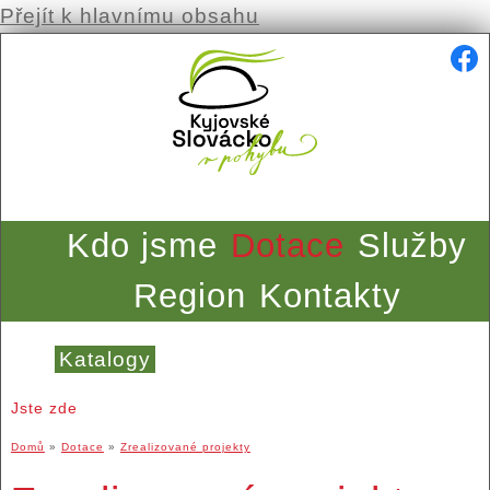
Přejít k hlavnímu obsahu
Kdo jsme
Dotace
Služby
Region
Kontakty
Katalogy
Jste zde
Domů
»
Dotace
»
Zrealizované projekty