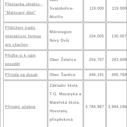
Přestavba objektu -
Svatobořice-
119,000
119,000
"Malovaný dům"
Mistřín
Přiblížení tradic
Mikroregion
interaktivní formou
104,005
130,007
Nový Dvůr
pro všechny
Přijďte si k nám
Obec Želetice
254,707
283,008
posedět
Příroda na dosah
Obec Šardice
446,191
495,768
Základní škola
T.G. Masaryka a
Mateřská škola,
Přírodní učebna
3,784,987
3,984,196
Hovorany,
příspěvková