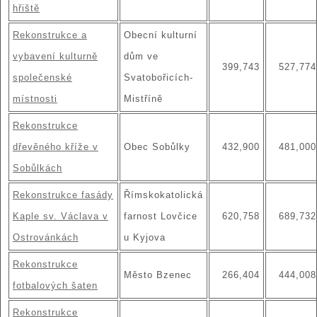
hřiště
Rekonstrukce a
Obecní kulturní
vybavení kulturně
dům ve
399,743
527,774
společenské
Svatobořicích-
místnosti
Mistříně
Rekonstrukce
dřevěného kříže v
Obec Sobůlky
432,900
481,000
Sobůlkách
Rekonstrukce fasády
Římskokatolická
Kaple sv. Václava v
farnost Lovčice
620,758
689,732
Ostrovánkách
u Kyjova
Rekonstrukce
Město Bzenec
266,404
444,008
fotbalových šaten
Rekonstrukce