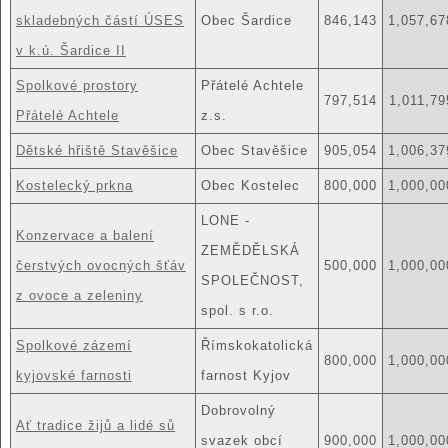
skladebných částí ÚSES
Obec Šardice
846,143
1,057,67
v k.ú. Šardice II
Spolkové prostory
Přátelé Achtele
797,514
1,011,79
Přátelé Achtele
z.s.
Dětské hřiště Stavěšice
Obec Stavěšice
905,054
1,006,37
Kostelecký prkna
Obec Kostelec
800,000
1,000,00
LONE -
Konzervace a balení
ZEMĚDĚLSKÁ
čerstvých ovocných šťáv
500,000
1,000,00
SPOLEČNOST,
z ovoce a zeleniny
spol. s r.o.
Spolkové zázemí
Římskokatolická
800,000
1,000,00
kyjovské farnosti
farnost Kyjov
Dobrovolný
Ať tradice žijů a lidé sů
svazek obcí
900,000
1,000,00