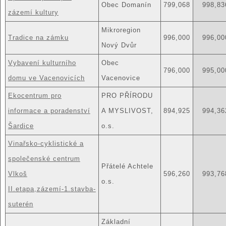
Obec Domanín
799,068
998,83
zázemí kultury
Mikroregion
Tradice na zámku
996,000
996,00
Nový Dvůr
Vybavení kulturního
Obec
796,000
995,00
domu ve Vacenovicích
Vacenovice
Ekocentrum pro
PRO PŘÍRODU
informace a poradenství
A MYSLIVOST,
894,925
994,36
Šardice
o.s.
Vinařsko-cyklistické a
společenské centrum
Přátelé Achtele
Vlkoš
596,260
993,76
o.s.
II.etapa,zázemí-1.stavba-
suterén
Základní