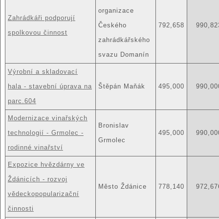
organizace
Zahrádkáři podporují
Českého
792,658
990,82
spolkovou činnost
zahrádkářského
svazu Domanín
Výrobní a skladovací
hala - stavební úprava na
Štěpán Maňák
495,000
990,00
parc.604
Modernizace vinařských
Bronislav
technologií - Grmolec -
495,000
990,00
Grmolec
rodinné vinařství
Expozice hvězdárny ve
Ždánicích - rozvoj
Město Ždánice
778,140
972,67
vědeckopopularizační
činnosti