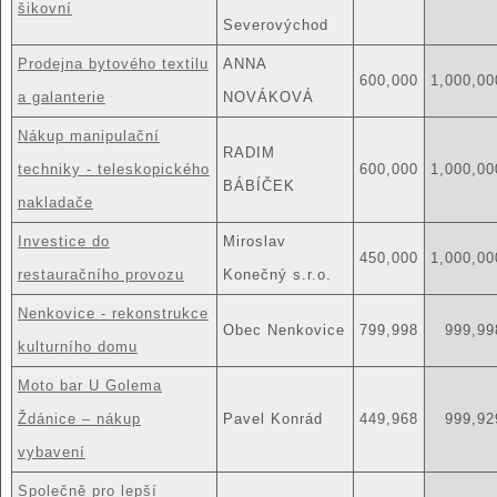
šikovní
Severovýchod
Prodejna bytového textilu
ANNA
600,000
1,000,00
a galanterie
NOVÁKOVÁ
Nákup manipulační
RADIM
techniky - teleskopického
600,000
1,000,00
BÁBÍČEK
nakladače
Investice do
Miroslav
450,000
1,000,00
restauračního provozu
Konečný s.r.o.
Nenkovice - rekonstrukce
Obec Nenkovice
799,998
999,99
kulturního domu
Moto bar U Golema
Ždánice – nákup
Pavel Konrád
449,968
999,92
vybavení
Společně pro lepší