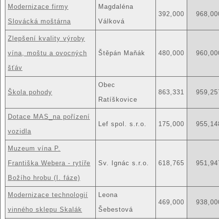
Modernizace firmy
Magdaléna
392,000
968,00
Slovácká moštárna
Válková
Zlepšení kvality výroby
vína, moštu a ovocných
Štěpán Maňák
480,000
960,00
šťáv
Obec
Škola pohody
863,331
959,25
Ratíškovice
Dotace MAS_na pořízení
Lef spol. s.r.o.
175,000
955,14
vozidla
Muzeum vína P.
Františka Webera - rytíře
Sv. Ignác s.r.o.
618,765
951,94
Božího hrobu (I. fáze)
Modernizace technologií
Leona
469,000
938,00
vinného sklepu Skalák
Šebestová