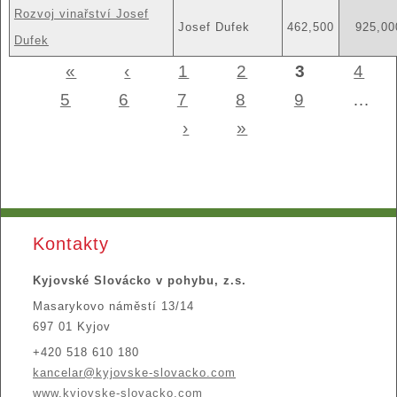
Rozvoj vinařství Josef
Josef Dufek
462,500
925,00
Dufek
«
‹
1
2
3
4
Stránky
5
6
7
8
9
…
›
»
Kontakty
Kyjovské Slovácko v pohybu, z.s.
Masarykovo náměstí 13/14
697 01 Kyjov
+420 518 610 180
kancelar@kyjovske-slovacko.com
www.kyjovske-slovacko.com