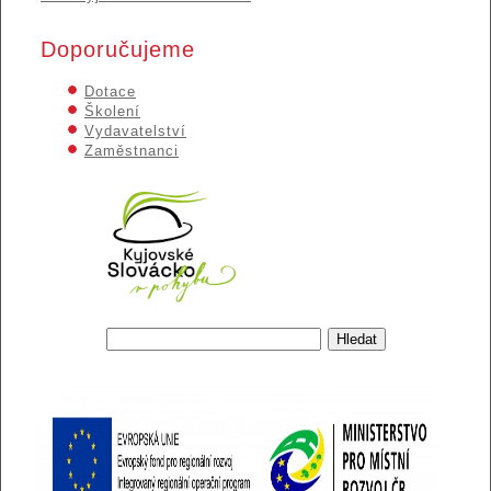
Doporučujeme
Dotace
Školení
Vydavatelství
Zaměstnanci
Hledat
Vyhledávání