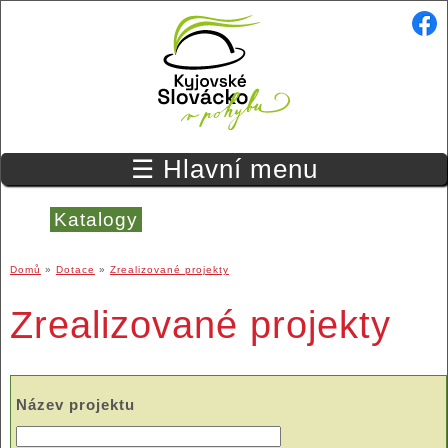
Přejít k hlavnímu obsahu
☰ Hlavní menu
Katalogy
Domů
»
Dotace
»
Zrealizované projekty
Jste zde
Zrealizované projekty
Název projektu