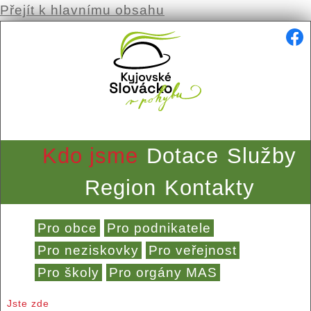
Přejít k hlavnímu obsahu
Kdo jsme
Dotace
Služby
Region
Kontakty
Pro obce
Pro podnikatele
Pro neziskovky
Pro veřejnost
Pro školy
Pro orgány MAS
Jste zde