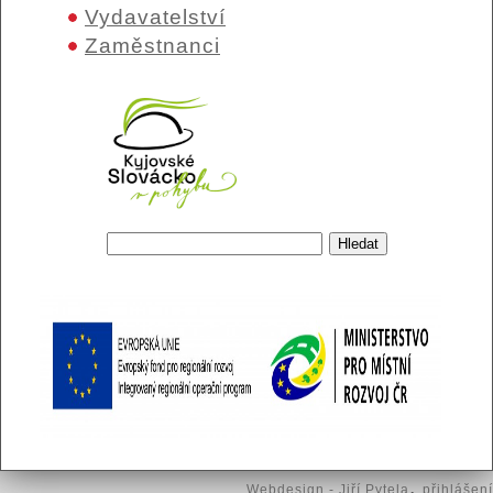
Vydavatelství
Zaměstnanci
Hledat
Vyhledávání
,
Webdesign - Jiří Pytela
přihlášení