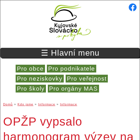
Přejít k hlavnímu obsahu
☰ Hlavní menu
Pro obce
Pro podnikatele
Pro neziskovky
Pro veřejnost
Pro školy
Pro orgány MAS
Domů
»
Kdo jsme
»
Informace
»
Informace
Jste zde
OPŽP vypsalo
harmonogram výzev na