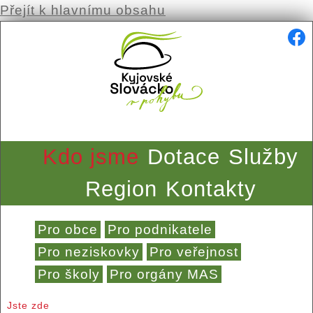
Přejít k hlavnímu obsahu
Kdo jsme
Dotace
Služby
Region
Kontakty
Pro obce
Pro podnikatele
Pro neziskovky
Pro veřejnost
Pro školy
Pro orgány MAS
Jste zde