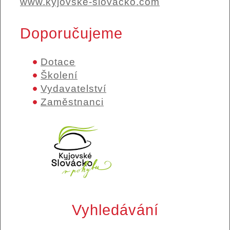
www.kyjovske-slovacko.com
Doporučujeme
Dotace
Školení
Vydavatelství
Zaměstnanci
Vyhledávání