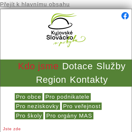
Přejít k hlavnímu obsahu
Kdo jsme
Dotace
Služby
Region
Kontakty
Pro obce
Pro podnikatele
Pro neziskovky
Pro veřejnost
Pro školy
Pro orgány MAS
Jste zde