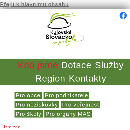
Přejít k hlavnímu obsahu
Kdo jsme
Dotace
Služby
Region
Kontakty
Pro obce
Pro podnikatele
Pro neziskovky
Pro veřejnost
Pro školy
Pro orgány MAS
Jste zde