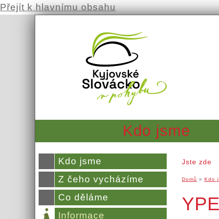
Přejít k hlavnímu obsahu
Kdo jsme
Kdo jsme
Jste zde
Z čeho vycházíme
Domů
»
Kdo 
Co děláme
YPEF
Informace