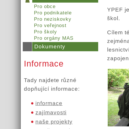
Pro obce
YPEF je
Pro podnikatele
škol.
Pro neziskovky
Pro veřejnost
Pro školy
Cílem t
Pro orgány MAS
zejména
Dokumenty
lesnict
zapojen
Informace
Tady najdete různé
dopňující informace:
informace
zajímavosti
naše projekty