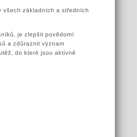
 všech základních a středních
níků, je zlepšit povědomí
esů a zdůraznit význam
těž, do které jsou aktivně