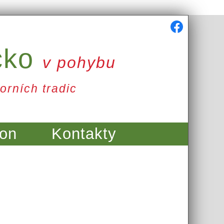
cko
v pohybu
orních tradic
on
Kontakty