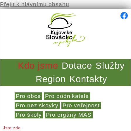
Přejít k hlavnímu obsahu
Kdo jsme
Dotace
Služby
Region
Kontakty
Pro obce
Pro podnikatele
Pro neziskovky
Pro veřejnost
Pro školy
Pro orgány MAS
Jste zde