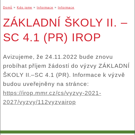
Domů
»
Kdo jsme
»
Informace
»
Informace
ZÁKLADNÍ ŠKOLY II. –
SC 4.1 (PR) IROP
Avizujeme, že 24.11.2022 bude znovu
probíhat příjem žádostí do výzvy
ZÁKLADNÍ
ŠKOLY
II.
–
SC 4.1 (PR). Informace k výzvě
budou uveřejněny na stránce:
https://irop.mmr.cz/cs/vyzvy-2021-
2027/vyzvy/112vyzvairop