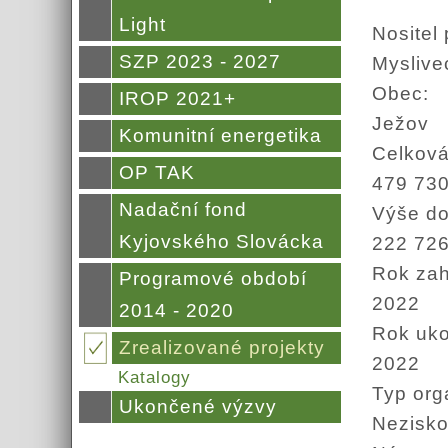
Light
Nositel 
SZP 2023 - 2027
Myslive
Obec:
IROP 2021+
Ježov
Komunitní energetika
Celková
OP TAK
479 73
Nadační fond
Výše d
Kyjovského Slovácka
222 72
Rok zah
Programové období
2022
2014 - 2020
Rok uk
Zrealizované projekty
2022
Katalogy
Typ org
Ukončené výzvy
Nezisko