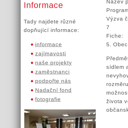
Název 
Informace
Program
Výzva č
Tady najdete různé
7
dopňující informace:
Fiche:
5. Obec
informace
zajímavosti
Předmět
naše projekty
sídlem 
zaměstnanci
nevyhov
podpořte nás
rozměru
Nadační fond
možnost
fotografie
života 
občansk