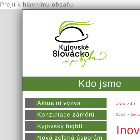
Přejít k hlavnímu obsahu
Kdo jsme
Aktuální výzva
Jste zde
Konzultace záměrů
Domů
»
Dota
Kyjovský bigbít
Ino
Nová zelená úsporám