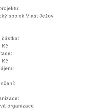
projektu:
cký spolek Vlast Ježov
 částka:
0 Kč
otace:
6 Kč
ájení:
ončení:
anizace:
vá organizace