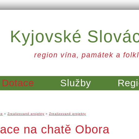
Kyjovské Slová
region vína, památek a folkl
Dotace
Služby
Regi
ce
»
Zrealizované projekty
»
Zrealizované projekty
vace na chatě Obora