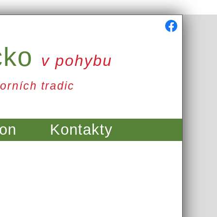
cko
v pohybu
orních tradic
on
Kontakty