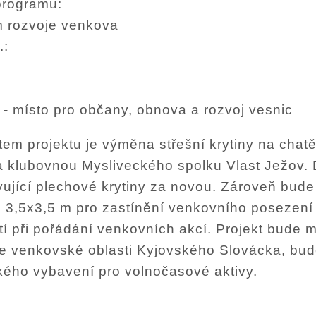
programu:
 rozvoje venkova
.:
 - místo pro občany, obnova a rozvoj vesnic
em projektu je výměna střešní krytiny na chatě
a klubovnou Mysliveckého spolku Vlast Ježov. D
ující plechové krytiny za novou. Zároveň bude
 3,5x3,5 m pro zastínění venkovního posezení 
í při pořádání venkovních akcí. Projekt bude m
ve venkovské oblasti Kyjovského Slovácka, bud
ého vybavení pro volnočasové aktivy.