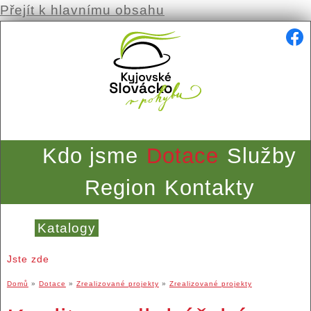
Přejít k hlavnímu obsahu
Kdo jsme
Dotace
Služby
Region
Kontakty
Katalogy
Jste zde
Domů
»
Dotace
»
Zrealizované projekty
»
Zrealizované projekty