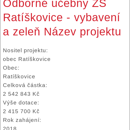
Odborné učebny ZŠ
Ratíškovice - vybavení
a zeleň Název projektu
Nositel projektu:
obec Ratíškovice
Obec:
Ratíškovice
Celková částka:
2 542 843 Kč
Výše dotace:
2 415 700 Kč
Rok zahájení:
2018