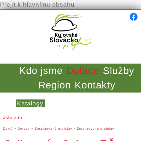
Přejít k hlavnímu obsahu
Kdo jsme
Dotace
Služby
Region
Kontakty
Katalogy
Jste zde
Domů
»
Dotace
»
Zrealizované projekty
»
Zrealizované projekty