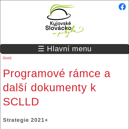
Přejít k hlavnímu obsahu
☰ Hlavní menu
Domů
Jste zde
Programové rámce a
další dokumenty k
SCLLD
Strategie 2021+