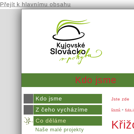
Přejít k hlavnímu obsahu
Kdo jsme
Kdo jsme
Jste zde
Z čeho vycházíme
Domů
»
Kdo 
Co děláme
Kři
Naše malé projekty