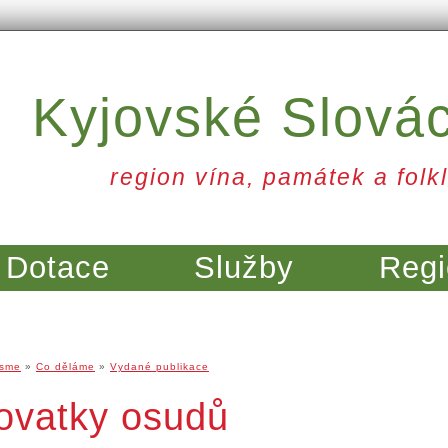
Kyjovské Slová
region vína, památek a folkl
Dotace
Služby
Regi
jsme
»
Co děláme
»
Vydané publikace
žovatky osudů