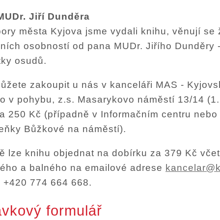
MUDr. Jiří Dunděra
ory města Kyjova jsme vydali knihu, věnují se
lních osobností od pana MUDr. Jiřího Dunděry 
tky osudů.
ůžete zakoupit u nás v kanceláři MAS - Kyjovs
o v pohybu, z.s. Masarykovo náměstí 13/14 (1. 
za 250 Kč (případně v Informačním centru nebo
eňky Bůžkové na náměstí).
ě lze knihu objednat na dobírku za 379 Kč vče
ého a balného na emailové adrese
kancelar@k
u +420 774 664 668.
vkový formulář