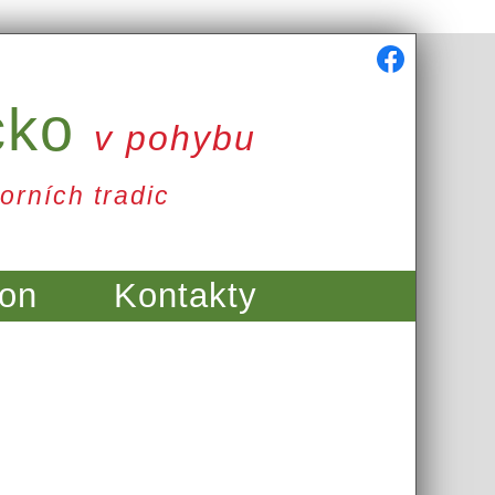
cko
v pohybu
orních tradic
on
Kontakty