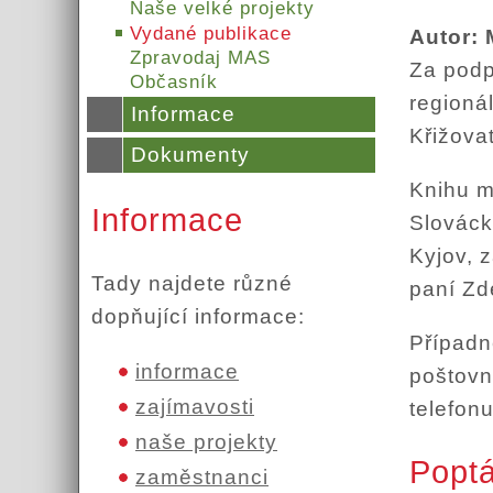
Naše velké projekty
Vydané publikace
Zpravodaj MAS
Za podp
Občasník
regioná
Informace
Křižova
Dokumenty
Knihu m
Informace
Slováck
Kyjov, 
Tady najdete různé
paní Zd
dopňující informace:
Případn
informace
poštovn
zajímavosti
telefon
naše projekty
Poptá
zaměstnanci