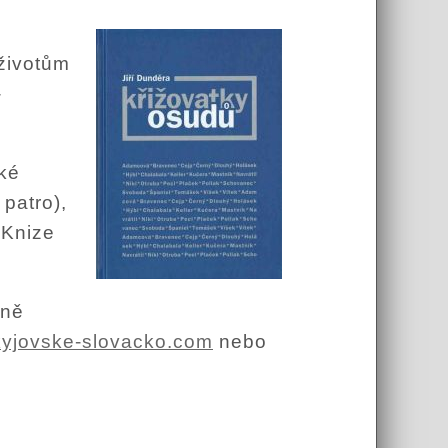
 životům
-
ké
patro),
 Knize
tně
yjovske-slovacko.com
nebo