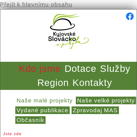
Přejít k hlavnímu obsahu
Kdo jsme
Dotace
Služby
Region
Kontakty
Naše malé projekty
Naše velké projekty
Vydané publikace
Zpravodaj MAS
Občasník
Jste zde