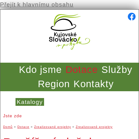
Přejít k hlavnímu obsahu
Kdo jsme
Dotace
Služby
Region
Kontakty
Katalogy
Jste zde
Domů
»
Dotace
»
Zrealizované projekty
»
Zrealizované projekty