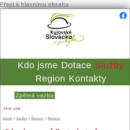
Přejít k hlavnímu obsahu
Kdo jsme
Dotace
Služby
Region
Kontakty
Zpětná vazba
Jste zde
Domů
»
Služby
»
Školení
»
Školení