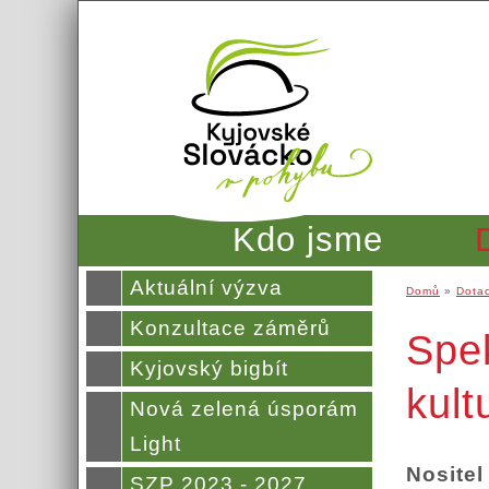
Přejít k hlavnímu obsahu
Kdo jsme
Aktuální výzva
Domů
»
Dota
Jste zde
Konzultace záměrů
Spek
Kyjovský bigbít
kult
Nová zelená úsporám
Light
Nositel
SZP 2023 - 2027