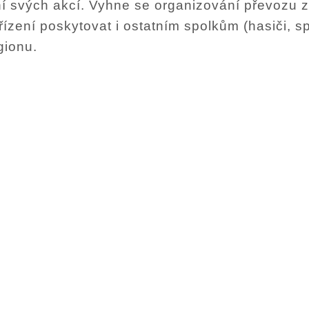
í svých akcí. Vyhne se organizování převozu 
ízení poskytovat i ostatním spolkům (hasiči, spo
gionu.