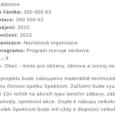
Žádovice
á částka:
350 000 Kč
otace:
280 000 Kč
hájení:
2022
ončení:
2023
ganizace:
Nezisková organizace
programu:
Program rozvoje venkova
č.:
8
5. Obec - místo pro občany, obnova a rozvoj ve
 projektu bude zakoupeno materiálně-technické
ou činnost spolku Spektrum. Zařízení bude vyu
 10x ročně na akcích typu taneční zábavy, zá
estivaly, sportovní akce. Dojde k nákupu velkok
polek Spektrum bude mít vždy k dispozici velkok