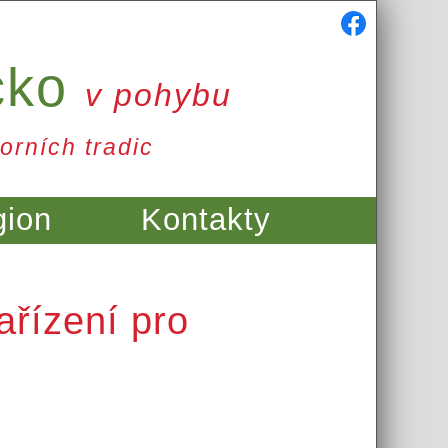
cko
v pohybu
orních tradic
gion
Kontakty
ařízení pro