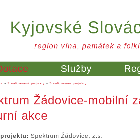
Kyjovské Slová
region vína, památek a folkl
Dotace
Služby
Re
ce
»
Zrealizované projekty
»
Zrealizované projekty
trum Žádovice-mobilní z
urní akce
 projektu:
Spektrum Žádovice, z.s.