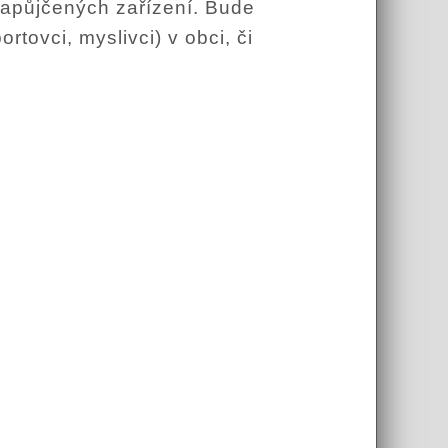
zapůjčených zařízení. Bude
rtovci, myslivci) v obci, či