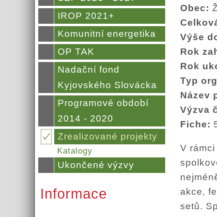
Obec:
IROP 2021+
Celkov
Komunitní energetika
Výše d
OP TAK
Rok za
Rok uk
Nadační fond
Typ or
Kyjovského Slovácka
Název 
Programové období
Výzva 
2014 - 2020
Fiche:
Zrealizované projekty
V rámci
Katalogy
spolkov
Ukončené výzvy
nejméně
Informace
akce, f
setů. S