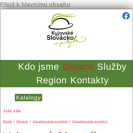
Přejít k hlavnímu obsahu
Kdo jsme
Dotace
Služby
Region
Kontakty
Katalogy
Jste zde
Domů
»
Dotace
»
Zrealizované projekty
»
Zrealizované projekty