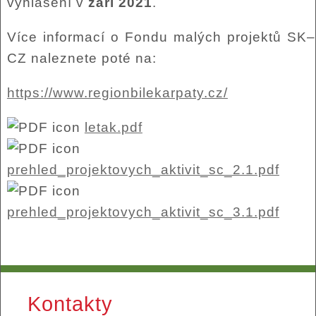
vyhlášení v
září 2021
.
Více informací o Fondu malých projektů SK–
CZ naleznete poté na:
https://www.regionbilekarpaty.cz/
letak.pdf
prehled_projektovych_aktivit_sc_2.1.pdf
prehled_projektovych_aktivit_sc_3.1.pdf
Kontakty