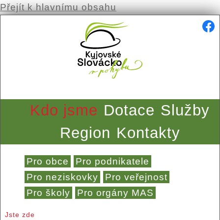
Přejít k hlavnímu obsahu
Kdo jsme
Dotace
Služby
Region
Kontakty
Pro obce
Pro podnikatele
Pro neziskovky
Pro veřejnost
Pro školy
Pro orgány MAS
Jste zde