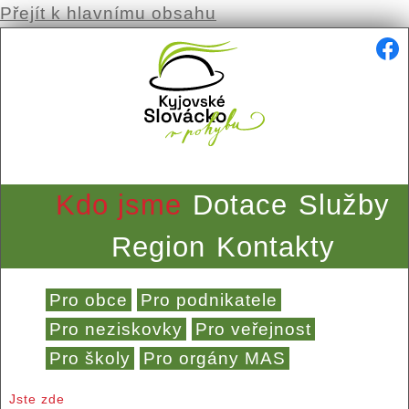
Přejít k hlavnímu obsahu
Kdo jsme
Dotace
Služby
Region
Kontakty
Pro obce
Pro podnikatele
Pro neziskovky
Pro veřejnost
Pro školy
Pro orgány MAS
Jste zde