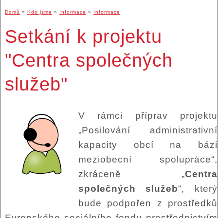
Domů
»
Kdo jsme
»
Informace
»
Informace
Setkání k projektu
"Centra společných
služeb"
V rámci příprav projektu
„Posilování administrativní
kapacity obcí na bázi
meziobecní spolupráce“,
zkráceně „
Centra
společných služeb
“, který
bude podpořen z prostředků
Evropského sociálního fondu prostřednictvím