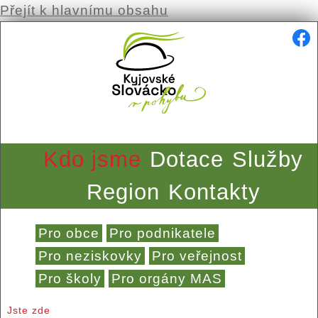
Přejít k hlavnímu obsahu
Kdo jsme
Dotace
Služby
Region
Kontakty
Pro obce
Pro podnikatele
Pro neziskovky
Pro veřejnost
Pro školy
Pro orgány MAS
Jste zde