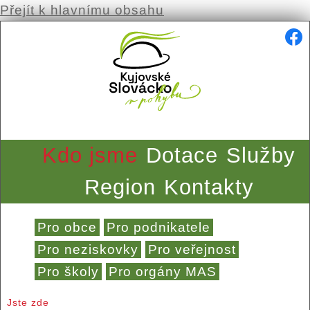
Přejít k hlavnímu obsahu
Kdo jsme
Dotace
Služby
Region
Kontakty
Pro obce
Pro podnikatele
Pro neziskovky
Pro veřejnost
Pro školy
Pro orgány MAS
Jste zde