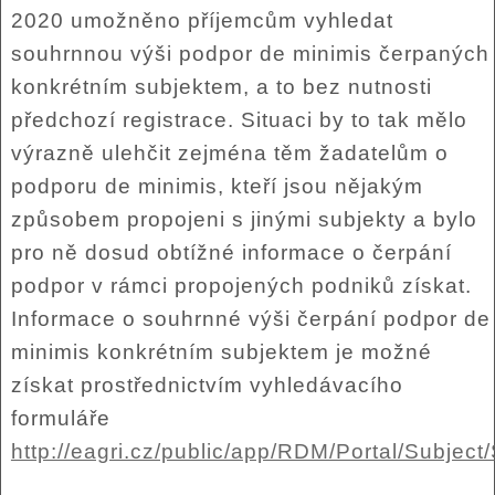
2020 umožněno příjemcům vyhledat
souhrnnou výši podpor de minimis čerpaných
konkrétním subjektem, a to bez nutnosti
předchozí registrace. Situaci by to tak mělo
výrazně ulehčit zejména těm žadatelům o
podporu de minimis, kteří jsou nějakým
způsobem propojeni s jinými subjekty a bylo
pro ně dosud obtížné informace o čerpání
podpor v rámci propojených podniků získat.
Informace o souhrnné výši čerpání podpor de
minimis konkrétním subjektem je možné
získat prostřednictvím vyhledávacího
formuláře
http://eagri.cz/public/app/RDM/Portal/Subject