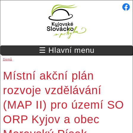
Přejít k hlavnímu obsahu
☰ Hlavní menu
Domů
Jste zde
Místní akční plán
rozvoje vzdělávání
(MAP II) pro území SO
ORP Kyjov a obec