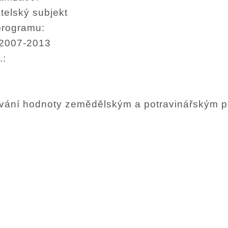
telský subjekt
programu:
 2007-2013
.:
ávání hodnoty zemědělským a potravinářským p