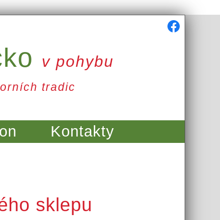
cko
v pohybu
orních tradic
on
Kontakty
ného sklepu