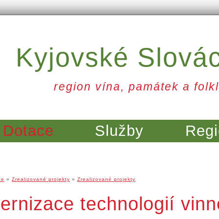
Kyjovské Slová
region vína, památek a folkl
Dotace
Služby
Regi
ce
»
Zrealizované projekty
»
Zrealizované projekty
rnizace technologií vin