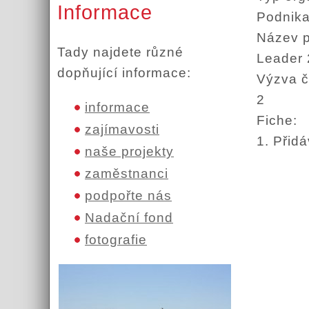
Informace
Podnika
Název 
Tady najdete různé
Leader
dopňující informace:
Výzva č
2
informace
Fiche:
zajímavosti
1. Přid
naše projekty
zaměstnanci
podpořte nás
Nadační fond
fotografie