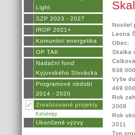
Ska
Light
SZP 2023 - 2027
Nositel 
IROP 2021+
Leona 
Komunitní energetika
Obec:
Skalka 
OP TAK
Celková
Nadační fond
938 00
Kyjovského Slovácka
Výše d
Programové období
469 00
2014 - 2020
Rok zah
Zrealizované projekty
2009
Katalogy
Rok uk
Ukončené výzvy
2011
Typ org