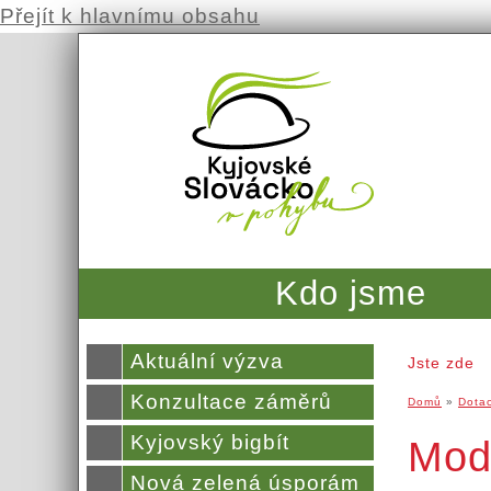
Přejít k hlavnímu obsahu
Kdo jsme
Aktuální výzva
Jste zde
Konzultace záměrů
Domů
»
Dota
Kyjovský bigbít
Mode
Nová zelená úsporám