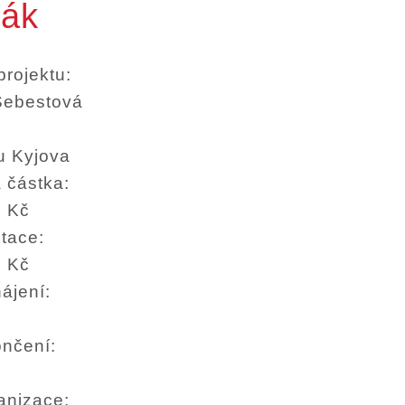
lák
projektu:
Šebestová
u Kyjova
 částka:
0 Kč
otace:
0 Kč
ájení:
ončení:
anizace: