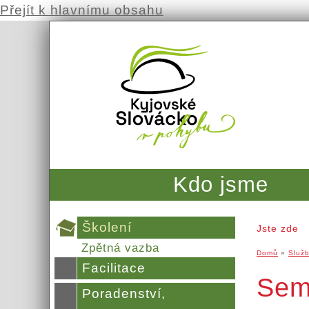
Přejít k hlavnímu obsahu
Kdo jsme
Školení
Jste zde
Zpětná vazba
Domů
»
Služ
Facilitace
Semi
Poradenství,