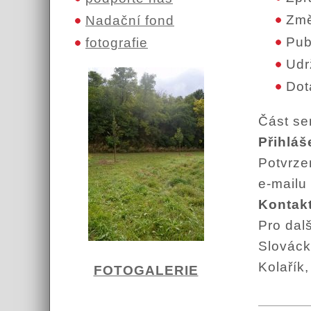
Změ
Nadační fond
Pub
fotografie
Udr
Dot
Část se
Přihláš
Potvrze
e-mailu
Kontakt
Pro dal
Slováck
Kolařík
FOTOGALERIE