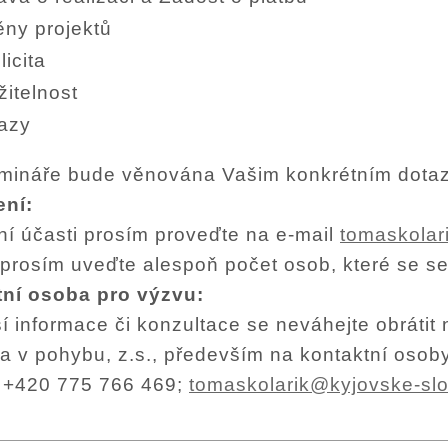
ny projektů
licita
žitelnost
azy
mináře bude věnována Vašim konkrétním dota
ení:
ní účasti prosím proveďte na e-mail
tomaskolar
 prosím uveďte alespoň počet osob, které se s
ní osoba pro výzvu:
ší informace či konzultace se neváhejte obráti
a v pohybu, z.s., především na kontaktní osoby
, +420 775 766 469;
tomaskolarik@kyjovske-sl