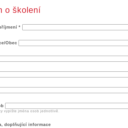
 o školení
příjmení
*
ce/Obec
ob
 vypište jména osob jednotlivě.
, doplňující informace