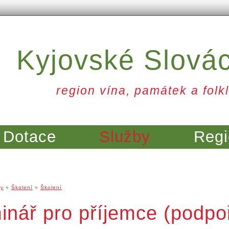
Kyjovské Slová
region vína, památek a folkl
Dotace
Služby
Regi
by
»
Školení
»
Školení
nář pro příjemce (podpoř