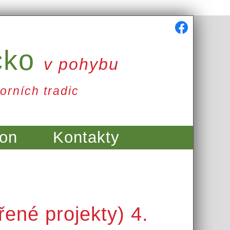
cko
v pohybu
orních tradic
on
Kontakty
ené projekty) 4.