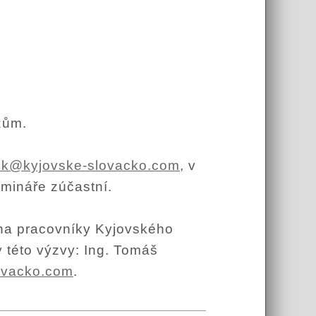
zům.
ik@kyjovske-slovacko.com
, v
emináře zúčastní.
t na pracovníky Kyjovského
 této výzvy: Ing. Tomáš
ovacko.com
.