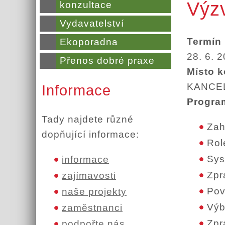
Výz
konzultace
Vydavatelství
Termín
Ekoporadna
28. 6. 
Přenos dobré praxe
Místo k
KANCELÁ
Informace
Progra
Tady najdete různé
Zah
dopňující informace:
Rol
Sys
informace
Zpr
zajímavosti
Pov
naše projekty
Výb
zaměstnanci
Zpr
podpořte nás