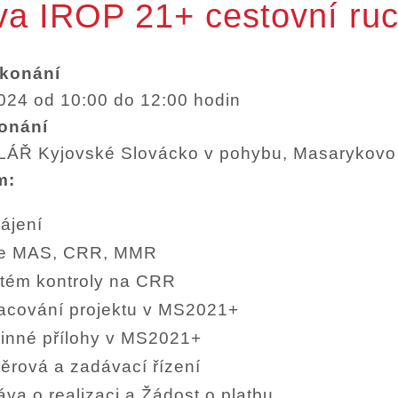
va IROP 21+ cestovní ru
 konání
2024 od 10:00 do 12:00 hodin
onání
Ř Kyjovské Slovácko v pohybu, Masarykovo 
m:
ájení
e MAS, CRR, MMR
tém kontroly na CRR
acování projektu v MS2021+
inné přílohy v MS2021+
ěrová a zadávací řízení
áva o realizaci a Žádost o platbu