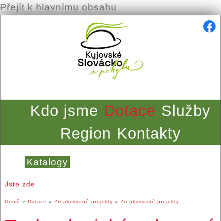
Přejít k hlavnímu obsahu
Kdo jsme
Dotace
Služby
Region
Kontakty
Katalogy
Jste zde
Domů
»
Dotace
»
Zrealizované projekty
»
Zrealizované projekty