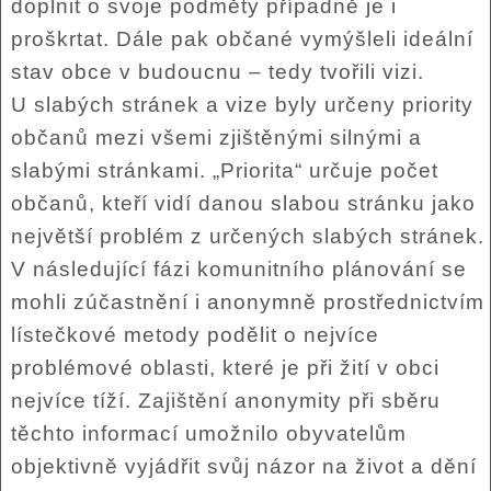
doplnit o svoje podměty případně je i
proškrtat. Dále pak občané vymýšleli ideální
stav obce v budoucnu – tedy tvořili vizi.
U slabých stránek a vize byly určeny priority
občanů mezi všemi zjištěnými silnými a
slabými stránkami. „Priorita“ určuje počet
občanů, kteří vidí danou slabou stránku jako
největší problém z určených slabých stránek.
V následující fázi komunitního plánování se
mohli zúčastnění i anonymně prostřednictvím
lístečkové metody podělit o nejvíce
problémové oblasti, které je při žití v obci
nejvíce tíží. Zajištění anonymity při sběru
těchto informací umožnilo obyvatelům
objektivně vyjádřit svůj názor na život a dění