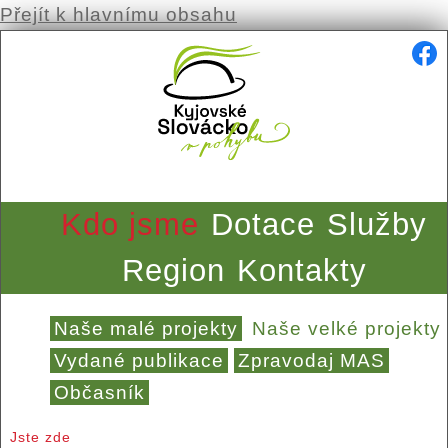
Přejít k hlavnímu obsahu
Kdo jsme
Dotace
Služby
Region
Kontakty
Naše malé projekty
Naše velké projekty
Vydané publikace
Zpravodaj MAS
Občasník
Jste zde