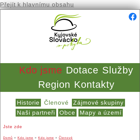
Přejít k hlavnímu obsahu
Kdo jsme
Dotace
Služby
Region
Kontakty
Historie
Členové
Zájmové skupiny
Naši partneři
Obce
Mapy a území
Jste zde
Domů
»
Kdo jsme
»
Kdo jsme
»
Členové