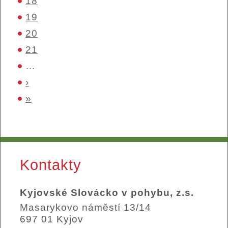
18
19
20
21
…
›
»
Kontakty
Kyjovské Slovácko v pohybu, z.s.
Masarykovo náměstí 13/14
697 01 Kyjov