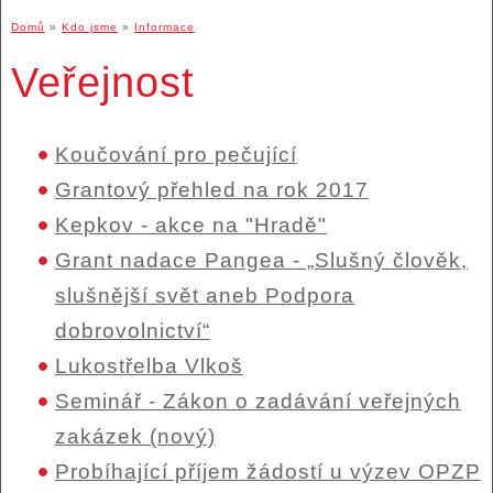
Domů
»
Kdo jsme
»
Informace
Veřejnost
Koučování pro pečující
Grantový přehled na rok 2017
Kepkov - akce na "Hradě"
Grant nadace Pangea - „Slušný člověk,
slušnější svět aneb Podpora
dobrovolnictví“
Lukostřelba Vlkoš
Seminář - Zákon o zadávání veřejných
zakázek (nový)
Probíhající příjem žádostí u výzev OPZP