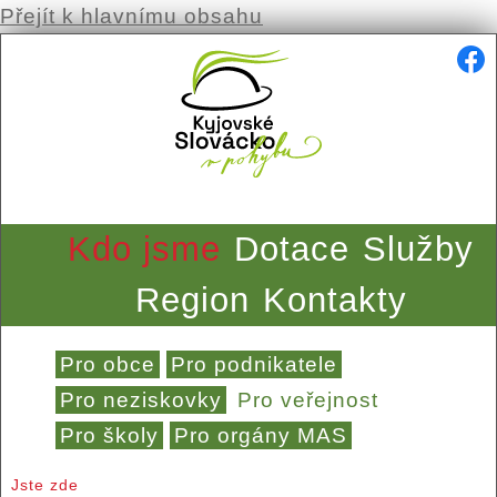
Přejít k hlavnímu obsahu
Kdo jsme
Dotace
Služby
Region
Kontakty
Pro obce
Pro podnikatele
Pro neziskovky
Pro veřejnost
Pro školy
Pro orgány MAS
Jste zde