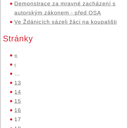
Demonstrace za mravné zacházení s
autorským zákonem - před OSA
Ve Ždánicích sázeli žáci na koupališti
Stránky
«
‹
…
13
14
15
16
17