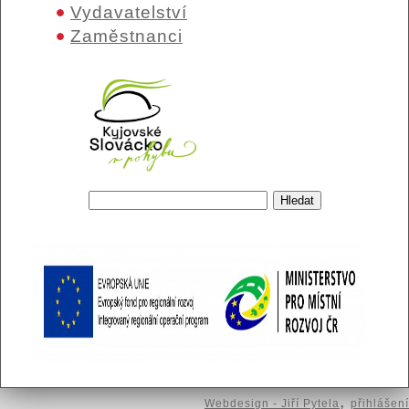
Vydavatelství
Zaměstnanci
Hledat
Vyhledávání
,
Webdesign - Jiří Pytela
přihlášení