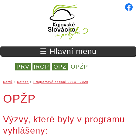
Přejít k hlavnímu obsahu
☰ Hlavní menu
PRV
IROP
OPZ
OPŽP
Domů
»
Dotace
»
Programové období 2014 - 2020
Jste zde
OPŽP
Výzvy, které byly v programu
vyhlášeny: