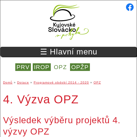
Přejít k hlavnímu obsahu
☰ Hlavní menu
PRV
IROP
OPZ
OPŽP
Domů
»
Dotace
»
Programové období 2014 - 2020
»
OPZ
Jste zde
4. Výzva OPZ
Výsledek výběru projektů 4.
výzvy OPZ