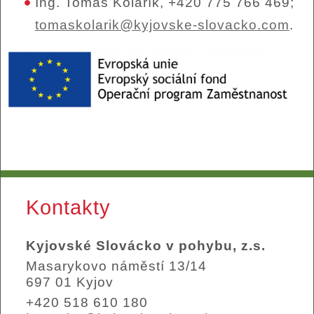
Ing. Tomáš Kolařík, +420 775 766 469;
tomaskolarik@kyjovske-slovacko.com
.
Kontakty
Kyjovské Slovácko v pohybu, z.s.
Masarykovo náměstí 13/14
697 01 Kyjov
+420 518 610 180